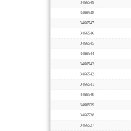
3466549
3466548
3466547
3466546
3466545
3466544
3466543
3466542
3466541
3466540
3466539
3466538
3466537