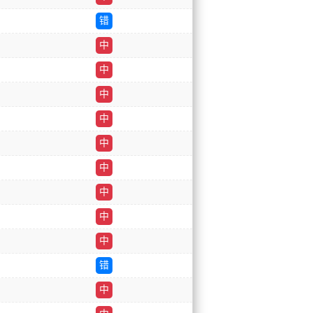
错
中
中
中
中
中
中
中
中
中
错
中