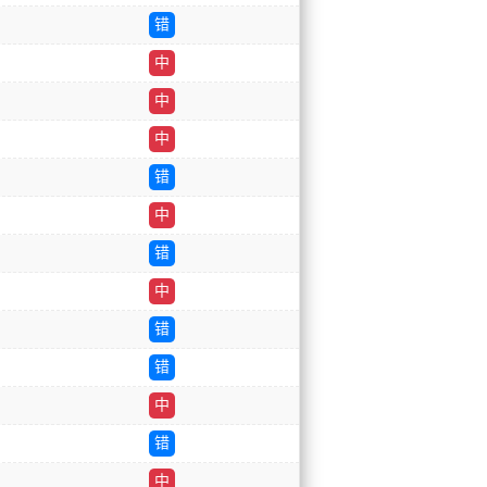
错
中
中
中
错
中
错
中
错
错
中
错
中