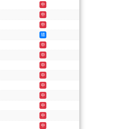
中
中
中
错
中
中
中
中
中
中
中
中
中