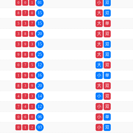
01
小
双
0
0
1
15
大
双
8
7
0
15
大
单
5
3
7
20
大
双
3
8
9
15
大
双
3
9
3
25
大
双
9
8
8
12
大
双
0
7
5
16
小
单
1
9
6
20
大
双
8
3
9
14
小
双
4
7
3
12
小
双
7
4
1
06
小
单
0
6
0
03
小
双
0
1
2