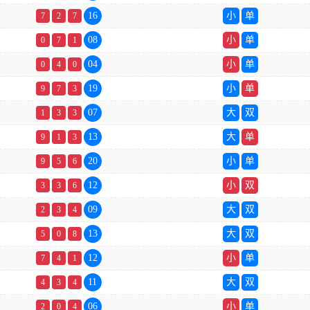
16
小
单
7
2
7
08
小
单
0
7
1
04
小
单
0
4
0
19
小
单
9
7
3
07
大
双
1
3
3
13
大
单
9
1
3
20
小
单
9
5
6
12
小
双
3
3
6
09
大
双
2
3
4
13
大
双
5
0
8
12
小
单
7
4
1
11
大
双
4
3
4
06
小
单
2
0
4