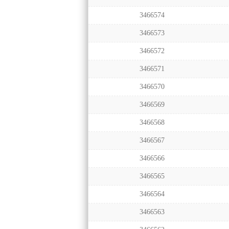
3466574
3466573
3466572
3466571
3466570
3466569
3466568
3466567
3466566
3466565
3466564
3466563