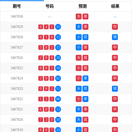
期号
号码
预测
结果
3467830
---
大
单
---
3467829
6
4
1
11
大
单
中
3467828
6
1
8
15
小
双
错
3467827
5
8
2
15
小
单
中
3467826
2
9
9
20
大
双
中
3467825
8
0
2
10
小
双
中
3467824
2
0
0
02
小
单
中
3467823
0
9
2
11
大
双
错
3467822
1
2
5
08
小
单
中
3467821
6
0
7
13
大
单
中
3467820
7
3
0
10
大
双
中
3467819
8
9
7
24
小
双
中