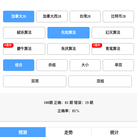
加拿大28
加拿大西28
台湾28
比特币28
弑杀算法
先知算法
幻灭算法
夔牛算法
朱厌算法
青鸾算法
组合
杀组
大小
单双
双项
双组
100期 正确：81 期 错误：19 期
正确率：81%
预测
走势
统计