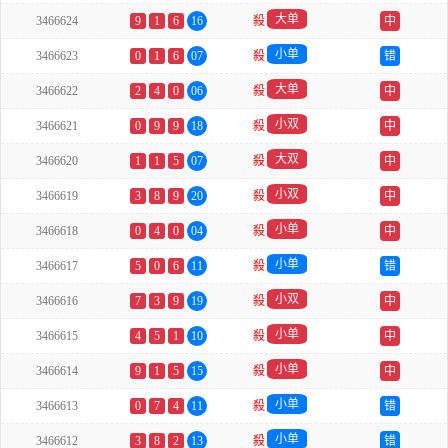
大单
3466624
9
1
6
16
殺
中
小单
3466623
0
1
6
07
殺
错
大单
3466622
2
4
0
06
殺
中
小双
3466621
0
9
9
18
殺
中
大双
3466620
1
1
5
07
殺
中
小双
3466619
3
8
9
20
殺
中
小单
3466618
0
4
0
04
殺
中
小单
3466617
5
0
6
11
殺
错
小双
3466616
7
3
9
19
殺
中
小单
3466615
4
5
1
10
殺
中
小单
3466614
9
1
5
15
殺
中
小单
3466613
0
7
4
11
殺
错
小单
3466612
3
8
2
13
殺
错