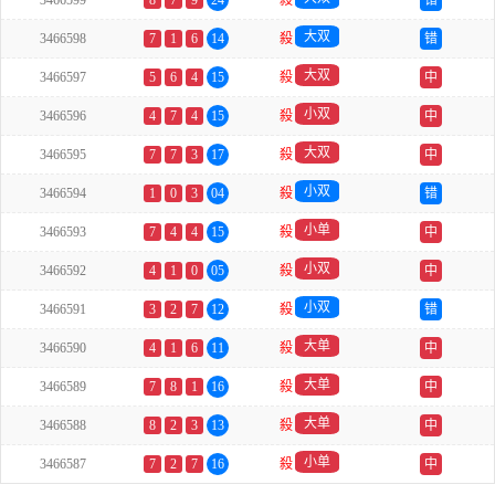
3466599
8
7
9
24
殺
错
大双
3466598
7
1
6
14
殺
错
大双
3466597
5
6
4
15
殺
中
小双
3466596
4
7
4
15
殺
中
大双
3466595
7
7
3
17
殺
中
小双
3466594
1
0
3
04
殺
错
小单
3466593
7
4
4
15
殺
中
小双
3466592
4
1
0
05
殺
中
小双
3466591
3
2
7
12
殺
错
大单
3466590
4
1
6
11
殺
中
大单
3466589
7
8
1
16
殺
中
大单
3466588
8
2
3
13
殺
中
小单
3466587
7
2
7
16
殺
中