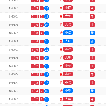
3466663
6
4
4
14
殺
中
小双
3466662
7
9
8
24
殺
中
大单
3466661
7
4
7
18
殺
中
大双
3466660
0
0
7
07
殺
中
小双
3466659
0
8
4
12
殺
错
大双
3466658
7
4
7
18
殺
错
小双
3466657
8
6
8
22
殺
中
大单
3466656
2
6
0
08
殺
中
小单
3466655
9
7
3
19
殺
中
小双
3466654
7
8
3
18
殺
中
小双
3466653
2
8
5
15
殺
中
小单
3466652
1
4
2
07
殺
错
大单
3466651
2
7
1
10
殺
中