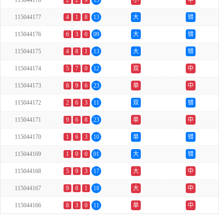
115044178
2
2
9
13
小
中
115044177
4
1
8
13
大
错
115044176
6
3
0
09
大
错
115044175
4
8
1
13
大
错
115044174
5
7
0
12
双
中
115044173
8
9
6
23
单
中
115044172
2
6
3
11
双
错
115044171
9
6
8
23
单
中
115044170
1
6
3
10
单
错
115044169
1
0
0
01
大
错
115044168
5
9
3
17
大
中
115044167
9
8
1
18
大
中
115044166
8
3
0
11
单
中