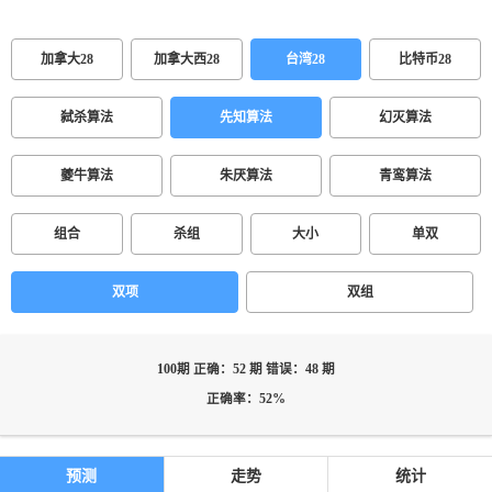
加拿大28
加拿大西28
台湾28
比特币28
弑杀算法
先知算法
幻灭算法
夔牛算法
朱厌算法
青鸾算法
组合
杀组
大小
单双
双项
双组
100期 正确：52 期 错误：48 期
正确率：52%
预测
走势
统计