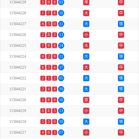
115044229
3
0
0
03
单
中
115044228
1
7
8
16
大
中
115044227
6
5
0
11
大
错
115044226
2
8
3
13
小
中
115044225
7
9
8
24
大
中
115044224
0
2
9
11
大
错
115044223
8
5
4
17
大
中
115044222
2
1
2
05
大
错
115044221
2
4
4
10
大
错
115044220
2
8
0
10
双
中
115044219
0
8
5
13
小
中
115044218
5
5
0
10
大
错
115044217
4
0
3
07
小
中