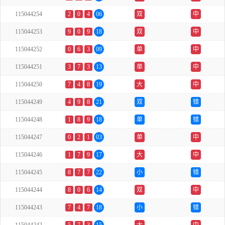
115044254
2
0
4
06
双
中
115044253
9
0
9
18
双
中
115044252
0
6
3
09
单
中
115044251
3
7
3
13
单
中
115044250
7
4
8
19
大
中
115044249
4
9
8
21
双
错
115044248
1
8
9
18
单
错
115044247
0
2
1
03
单
中
115044246
1
7
9
17
大
中
115044245
8
7
7
22
小
错
115044244
8
0
6
14
双
中
115044243
7
4
7
18
小
错