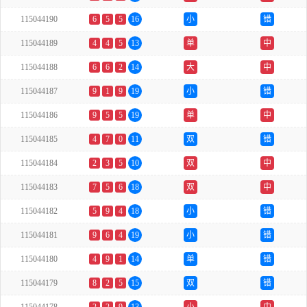
115044190
6
5
5
16
小
错
115044189
4
4
5
13
单
中
115044188
6
6
2
14
大
中
115044187
9
1
9
19
小
错
115044186
9
5
5
19
单
中
115044185
4
7
0
11
双
错
115044184
2
3
5
10
双
中
115044183
7
5
6
18
双
中
115044182
5
9
4
18
小
错
115044181
9
6
4
19
小
错
115044180
4
9
1
14
单
错
115044179
8
2
5
15
双
错