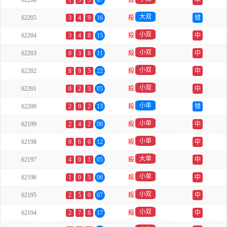
62206
1
3
3
07
殺
中
大双
62205
3
4
9
16
殺
错
小双
62204
3
4
8
15
殺
中
小双
62203
0
3
8
11
殺
中
小双
62202
8
9
5
22
殺
中
小双
62201
0
2
3
05
殺
中
小单
62200
2
9
2
13
殺
错
小单
62199
2
4
2
08
殺
中
小单
62198
0
6
6
12
殺
中
大单
62197
4
0
1
05
殺
中
小单
62196
1
0
5
06
殺
中
小双
62195
2
5
0
07
殺
中
小双
62194
2
7
8
17
殺
中