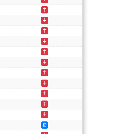
中
中
中
中
中
中
中
中
中
中
中
错