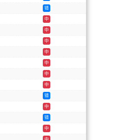
错
中
中
中
中
中
中
中
错
中
错
中
中