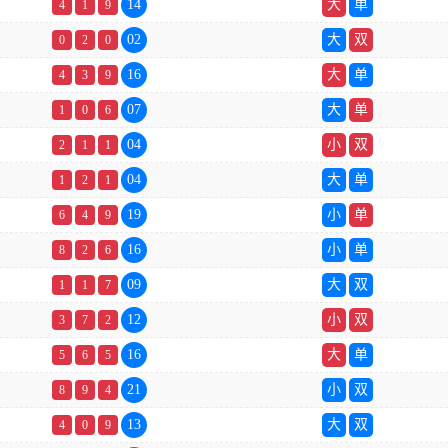
14
大
单
4
1
9
02
大
双
0
2
0
16
大
单
4
3
9
07
大
单
1
0
6
04
小
双
2
1
1
04
大
单
1
2
1
19
小
单
6
4
9
16
小
单
8
2
6
09
大
双
1
1
7
12
小
双
3
7
2
16
大
单
5
6
5
21
小
双
8
9
4
13
大
双
4
0
9