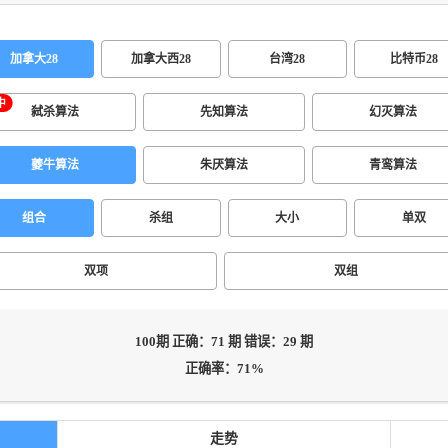
加拿大28
加拿大西28
台湾28
比特币28
弑杀算法
先知算法
幻灭算法
夔牛算法
朱厌算法
青鸾算法
组合
杀组
大小
单双
双项
双组
100期 正确：71 期 错误：29 期
正确率：71%
走势