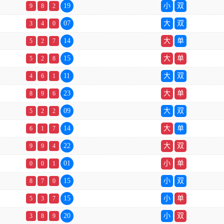
19
小
双
9
8
2
07
大
双
3
4
0
14
大
单
5
2
7
15
大
单
5
2
8
11
大
双
4
6
1
23
大
单
8
9
6
09
大
双
5
2
2
14
大
单
6
1
7
22
大
双
9
9
4
01
小
单
0
0
1
15
小
双
8
7
0
15
小
单
5
3
7
20
小
双
3
8
9