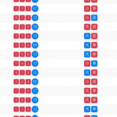
07
小
单
1
3
3
13
小
双
9
1
3
20
大
双
9
5
6
12
大
双
3
3
6
09
大
单
2
3
4
13
大
单
5
0
8
12
小
单
7
4
1
11
大
单
4
3
4
06
小
双
2
0
4
17
大
单
7
1
9
19
大
单
4
8
7
12
大
单
5
3
4