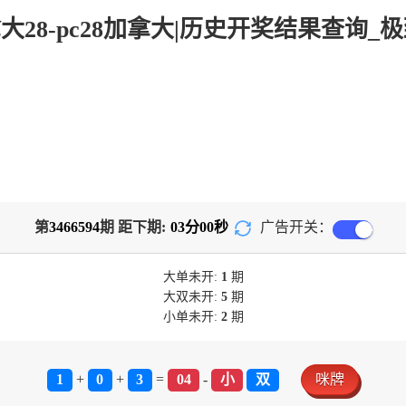
第
3466594
期 距下期:
02
分
59
秒
广告开关：
大单
未开:
1
期
大双
未开:
5
期
小单
未开:
2
期
1
+
0
+
3
=
04
-
小
双
咪牌