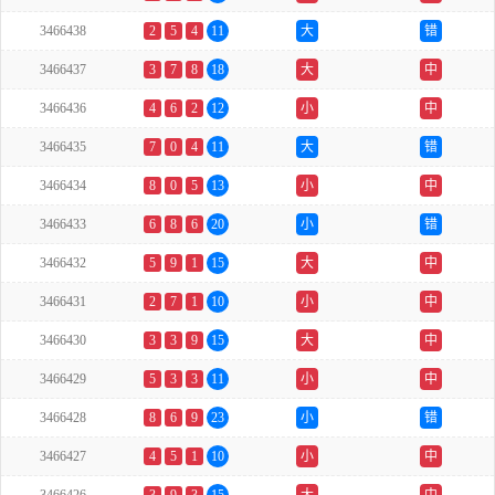
3466438
2
5
4
11
大
错
3466437
3
7
8
18
大
中
3466436
4
6
2
12
小
中
3466435
7
0
4
11
大
错
3466434
8
0
5
13
小
中
3466433
6
8
6
20
小
错
3466432
5
9
1
15
大
中
3466431
2
7
1
10
小
中
3466430
3
3
9
15
大
中
3466429
5
3
3
11
小
中
3466428
8
6
9
23
小
错
3466427
4
5
1
10
小
中