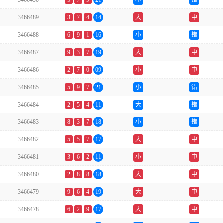
3466490
5
7
9
21
小
错
3466489
3
7
4
14
大
中
3466488
6
9
1
16
小
错
3466487
9
3
7
19
大
中
3466486
2
7
0
09
小
中
3466485
5
9
7
21
小
错
3466484
2
5
4
11
大
错
3466483
8
3
7
18
小
错
3466482
5
5
7
17
大
中
3466481
3
6
2
11
小
中
3466480
2
8
8
18
大
中
3466479
9
6
4
19
大
中
3466478
6
2
9
17
大
中