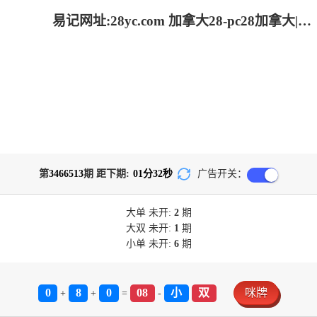
易记网址:28yc.com 加拿大28-pc28加拿大|历史开奖结果查询_极致火热优质的免费预测网站
第
3466513
期 距下期:
01
分
31
秒
广告开关：
大单
未开:
2
期
大双
未开:
1
期
小单
未开:
6
期
0
8
0
08
小
双
咪牌
+
+
=
-