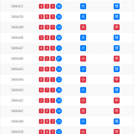
3466451
4
3
1
08
大
错
3466450
5
0
5
10
大
错
3466449
4
3
7
14
大
中
3466448
3
4
1
08
大
错
3466447
8
4
3
15
小
错
3466446
6
1
0
07
小
中
3466445
5
1
8
14
小
错
3466444
8
3
1
12
小
中
3466443
6
7
3
16
小
错
3466442
2
1
7
10
小
中
3466441
3
8
5
16
大
中
3466440
3
9
3
15
小
错
3466439
1
8
3
12
小
中