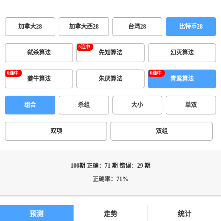
加拿大28
加拿大西28
台湾28
比特币28
弑杀算法
先知算法
幻灭算法
夔牛算法
朱厌算法
青鸾算法
组合
杀组
大小
单双
双项
双组
100期 正确：71 期 错误：29 期
正确率：71%
预测
走势
统计