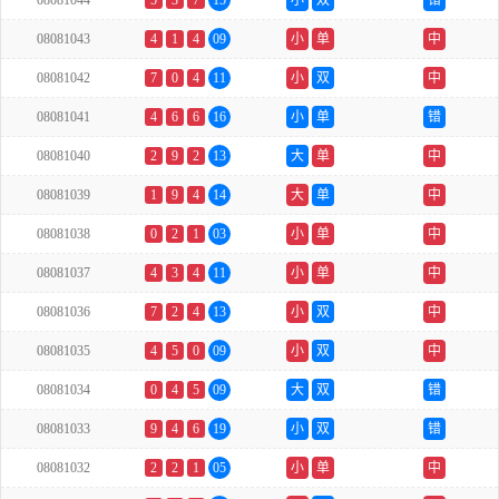
08081044
5
3
7
15
小
双
错
08081043
4
1
4
09
小
单
中
08081042
7
0
4
11
小
双
中
08081041
4
6
6
16
小
单
错
08081040
2
9
2
13
大
单
中
08081039
1
9
4
14
大
单
中
08081038
0
2
1
03
小
单
中
08081037
4
3
4
11
小
单
中
08081036
7
2
4
13
小
双
中
08081035
4
5
0
09
小
双
中
08081034
0
4
5
09
大
双
错
08081033
9
4
6
19
小
双
错
08081032
2
2
1
05
小
单
中