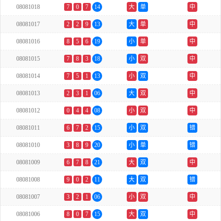
08081018
7
0
7
14
大
单
中
08081017
2
2
9
13
大
单
中
08081016
8
5
6
19
小
单
中
08081015
7
8
3
18
小
双
中
08081014
7
5
1
13
小
双
中
08081013
2
3
1
06
大
双
中
08081012
0
4
4
08
小
双
中
08081011
6
7
2
15
小
双
错
08081010
3
8
9
20
小
单
错
08081009
6
7
8
21
大
双
中
08081008
9
0
2
11
大
双
错
08081007
3
2
1
06
小
双
中
08081006
8
0
7
15
大
双
中