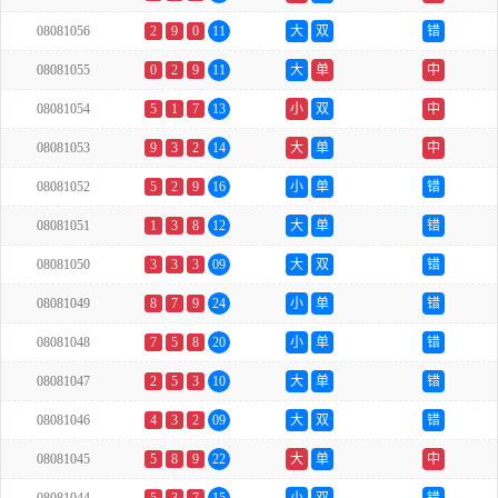
08081056
2
9
0
11
大
双
错
08081055
0
2
9
11
大
单
中
08081054
5
1
7
13
小
双
中
08081053
9
3
2
14
大
单
中
08081052
5
2
9
16
小
单
错
08081051
1
3
8
12
大
单
错
08081050
3
3
3
09
大
双
错
08081049
8
7
9
24
小
单
错
08081048
7
5
8
20
小
单
错
08081047
2
5
3
10
大
单
错
08081046
4
3
2
09
大
双
错
08081045
5
8
9
22
大
单
中