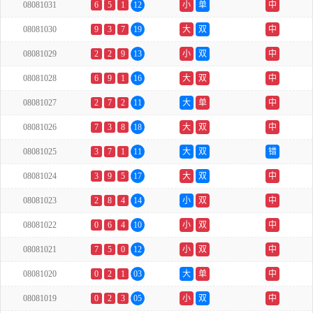
08081031
6
5
1
12
小
单
中
08081030
9
3
7
19
大
双
中
08081029
2
2
9
13
小
双
中
08081028
6
9
1
16
大
双
中
08081027
2
7
2
11
大
单
中
08081026
7
3
8
18
大
双
中
08081025
3
7
1
11
大
双
错
08081024
3
9
5
17
大
双
中
08081023
2
8
4
14
小
双
中
08081022
0
6
4
10
小
双
中
08081021
7
5
0
12
小
双
中
08081020
0
2
1
03
大
单
中
08081019
0
2
3
05
小
双
中