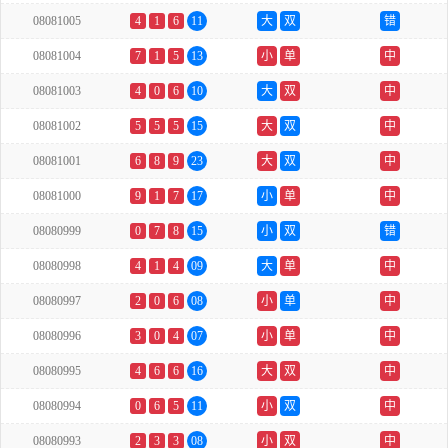
08081005
4
1
6
11
大
双
错
08081004
7
1
5
13
小
单
中
08081003
4
0
6
10
大
双
中
08081002
5
5
5
15
大
双
中
08081001
6
8
9
23
大
双
中
08081000
9
1
7
17
小
单
中
08080999
0
7
8
15
小
双
错
08080998
4
1
4
09
大
单
中
08080997
2
0
6
08
小
单
中
08080996
3
0
4
07
小
单
中
08080995
4
6
6
16
大
双
中
08080994
0
6
5
11
小
双
中
08080993
2
3
3
08
小
双
中