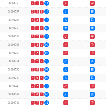
08090758
9
1
4
14
大
中
08090757
0
8
8
16
小
错
08090756
6
3
3
12
大
错
08090755
3
1
1
05
大
错
08090754
1
7
5
13
小
中
08090753
4
4
1
09
小
中
08090752
0
2
3
05
小
中
08090751
6
7
2
15
小
错
08090750
1
6
1
08
大
错
08090749
4
0
4
08
大
错
08090748
2
2
8
12
小
中
08090747
5
0
0
05
大
错
08090746
4
7
1
12
小
中