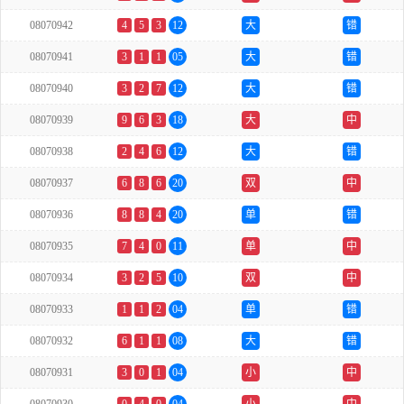
08070942
4
5
3
12
大
错
08070941
3
1
1
05
大
错
08070940
3
2
7
12
大
错
08070939
9
6
3
18
大
中
08070938
2
4
6
12
大
错
08070937
6
8
6
20
双
中
08070936
8
8
4
20
单
错
08070935
7
4
0
11
单
中
08070934
3
2
5
10
双
中
08070933
1
1
2
04
单
错
08070932
6
1
1
08
大
错
08070931
3
0
1
04
小
中