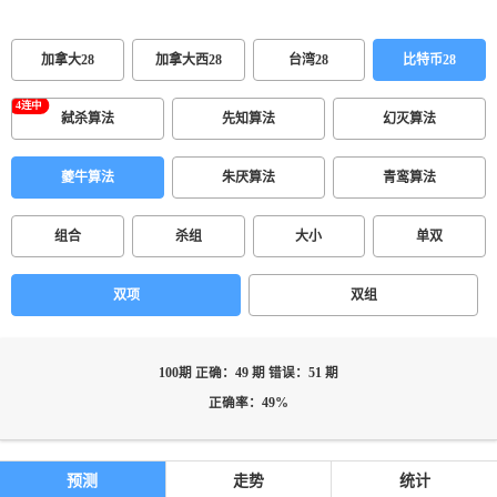
加拿大28
加拿大西28
台湾28
比特币28
弑杀算法
先知算法
幻灭算法
夔牛算法
朱厌算法
青鸾算法
组合
杀组
大小
单双
双项
双组
100期 正确：49 期 错误：51 期
正确率：49%
预测
走势
统计