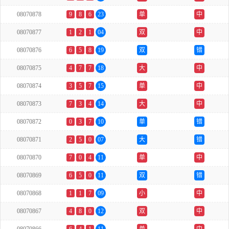
08070878
9
8
6
23
单
中
08070877
1
2
1
04
双
中
08070876
6
5
8
19
双
错
08070875
4
7
7
18
大
中
08070874
3
5
7
15
单
中
08070873
7
3
4
14
大
中
08070872
0
3
7
10
单
错
08070871
2
5
0
07
大
错
08070870
7
0
4
11
单
中
08070869
6
5
0
11
双
错
08070868
1
1
7
09
小
中
08070867
4
8
0
12
双
中