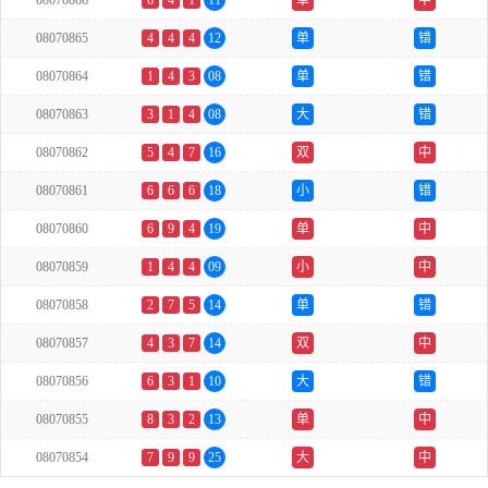
08070866
6
4
1
11
单
中
08070865
4
4
4
12
单
错
08070864
1
4
3
08
单
错
08070863
3
1
4
08
大
错
08070862
5
4
7
16
双
中
08070861
6
6
6
18
小
错
08070860
6
9
4
19
单
中
08070859
1
4
4
09
小
中
08070858
2
7
5
14
单
错
08070857
4
3
7
14
双
中
08070856
6
3
1
10
大
错
08070855
8
3
2
13
单
中
08070854
7
9
9
25
大
中