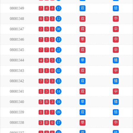
08081349
7
4
4
15
双
错
08081348
6
3
3
12
双
中
08081347
2
5
1
08
双
中
08081346
7
1
5
13
单
中
08081345
7
7
8
22
双
中
08081344
4
3
5
12
单
错
08081343
1
1
0
02
双
中
08081342
7
5
3
15
双
错
08081341
1
5
8
14
双
中
08081340
5
8
3
16
单
错
08081339
1
1
7
09
双
错
08081338
3
8
6
17
单
中