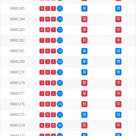
08081285
9
2
1
12
单
错
08081284
3
6
5
14
双
中
08081283
6
0
7
13
单
中
08081282
7
2
3
12
双
中
08081281
3
4
7
14
单
错
08081280
0
3
1
04
单
错
08081279
3
6
3
12
单
错
08081278
5
1
9
15
单
中
08081277
3
8
2
13
单
中
08081276
3
8
9
20
双
中
08081275
7
8
2
17
双
错
08081274
4
2
0
06
双
中