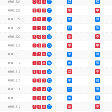
08081324
0
3
4
07
双
错
08081323
1
3
3
07
单
中
08081322
1
0
1
02
单
错
08081321
8
2
5
15
双
错
08081320
3
0
2
05
单
中
08081319
0
2
3
05
单
中
08081318
8
2
6
16
单
错
08081317
2
6
8
16
单
错
08081316
1
4
3
08
双
中
08081315
7
2
3
12
单
错
08081314
7
6
4
17
双
错
08081313
7
0
3
10
单
错
08081312
7
0
0
07
单
中