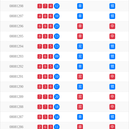
08081298
1
7
4
12
单
错
08081297
4
0
6
10
单
错
08081296
6
9
8
23
单
中
08081295
8
3
2
13
单
中
08081294
7
1
5
13
双
错
08081293
2
6
1
09
双
错
08081292
4
9
5
18
单
错
08081291
1
9
0
10
双
中
08081290
8
3
6
17
双
错
08081289
7
7
6
20
双
中
08081288
5
7
6
18
双
中
08081287
9
5
0
14
单
错
08081286
2
6
3
11
单
中