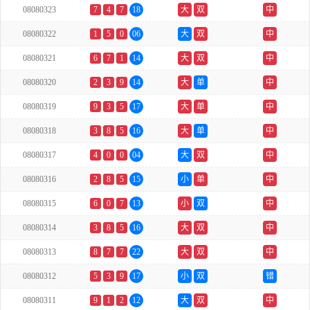
08080323
7
4
7
18
大
双
中
08080322
1
5
0
06
大
双
中
08080321
6
7
1
14
大
双
中
08080320
2
3
9
14
大
单
中
08080319
9
3
5
17
大
单
中
08080318
3
8
5
16
大
单
中
08080317
4
0
0
04
大
双
中
08080316
2
8
5
15
小
单
中
08080315
6
0
7
13
小
双
中
08080314
3
8
5
16
大
双
中
08080313
8
7
7
22
大
双
中
08080312
5
3
9
17
小
双
错
08080311
9
1
2
12
大
双
中