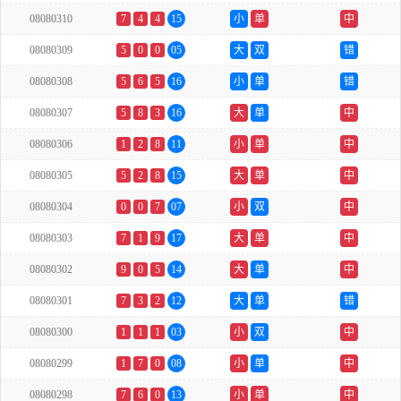
08080310
7
4
4
15
小
单
中
08080309
5
0
0
05
大
双
错
08080308
5
6
5
16
小
单
错
08080307
5
8
3
16
大
单
中
08080306
1
2
8
11
小
单
中
08080305
5
2
8
15
大
单
中
08080304
0
0
7
07
小
双
中
08080303
7
1
9
17
大
单
中
08080302
9
0
5
14
大
单
中
08080301
7
3
2
12
大
单
错
08080300
1
1
1
03
小
双
中
08080299
1
7
0
08
小
单
中
08080298
7
6
0
13
小
单
中