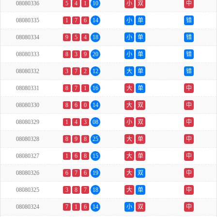
08080336
5
4
1
10
小
双
中
08080335
1
7
6
14
小
单
错
08080334
9
5
4
18
小
单
错
08080333
8
3
9
20
小
单
错
08080332
3
7
2
12
大
单
错
08080331
8
7
1
16
大
单
中
08080330
8
6
0
14
大
双
中
08080329
1
4
3
08
小
双
中
08080328
8
9
8
25
大
单
中
08080327
1
6
8
15
大
单
中
08080326
6
7
6
19
大
双
中
08080325
3
8
7
18
大
单
中
08080324
7
1
6
14
小
双
中