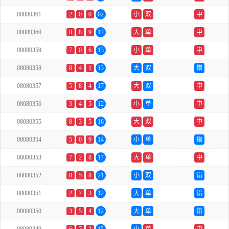
08080361
2
0
0
02
小
双
中
08080360
0
8
9
17
大
单
中
08080359
7
0
6
13
小
单
中
08080358
8
4
1
13
大
双
错
08080357
5
8
4
17
大
双
中
08080356
3
4
5
12
小
单
中
08080355
8
3
5
16
大
双
中
08080354
5
0
9
14
小
单
错
08080353
7
2
8
17
大
单
中
08080352
8
5
8
21
小
双
错
08080351
2
7
3
12
大
单
错
08080350
3
5
4
12
大
单
错