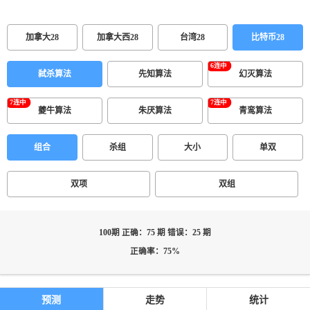
加拿大28
加拿大西28
台湾28
比特币28
弑杀算法
先知算法
幻灭算法
夔牛算法
朱厌算法
青鸾算法
组合
杀组
大小
单双
双项
双组
100期 正确：75 期 错误：25 期
正确率：75%
预测
走势
统计