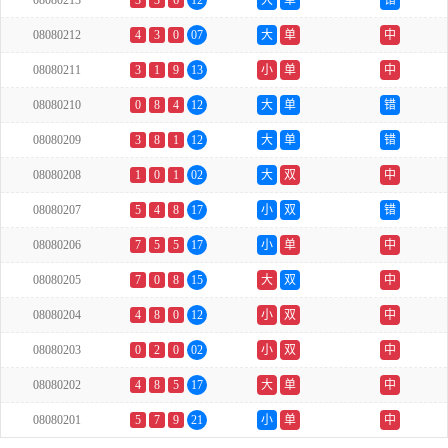
08080213
3
3
6
12
大
单
错
08080212
4
3
0
07
大
单
中
08080211
3
1
9
13
小
单
中
08080210
0
8
4
12
大
单
错
08080209
3
8
1
12
大
单
错
08080208
1
0
1
02
大
双
中
08080207
5
4
8
17
小
双
错
08080206
7
5
5
17
小
单
中
08080205
7
0
8
15
大
双
中
08080204
4
8
0
12
小
双
中
08080203
0
2
0
02
小
双
中
08080202
4
8
5
17
大
单
中
08080201
5
7
9
21
小
单
中