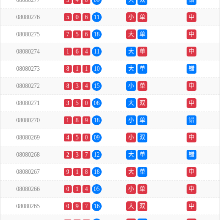
08080277
5
4
0
09
大
双
错
08080276
5
0
6
11
小
单
中
08080275
7
5
6
18
大
单
中
08080274
1
6
4
11
大
单
中
08080273
8
1
1
10
大
单
错
08080272
8
3
4
15
小
单
中
08080271
3
5
0
08
大
双
中
08080270
1
8
9
18
小
单
错
08080269
4
5
0
09
小
双
中
08080268
2
3
7
12
大
单
错
08080267
9
1
8
18
大
单
中
08080266
0
1
4
05
小
单
中
08080265
0
9
7
16
大
双
中