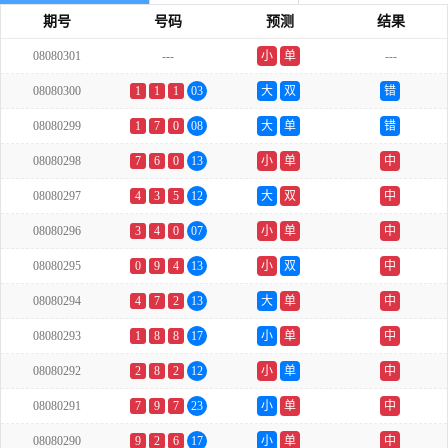
期号
号码
预测
结果
08080301
---
小
单
---
08080300
1
1
1
03
大
双
错
08080299
1
7
0
08
大
单
错
08080298
7
6
0
13
小
单
中
08080297
4
3
5
12
大
双
中
08080296
3
4
0
07
小
单
中
08080295
0
9
4
13
小
双
中
08080294
4
7
2
13
大
单
中
08080293
1
8
8
17
小
单
中
08080292
2
8
2
12
小
单
中
08080291
7
9
7
23
小
单
中
08080290
9
2
6
17
小
单
中