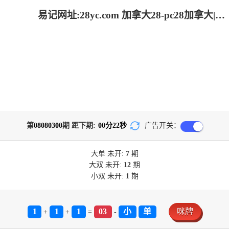
易记网址:28yc.com 加拿大28-pc28加拿大|历史开奖结果查询_极致火热优质的免费预测网站
第
08080300
期 距下期:
00
分
22
秒
广告开关：
大单
未开:
7
期
大双
未开:
12
期
小双
未开:
1
期
1
1
1
03
小
单
咪牌
+
+
=
-