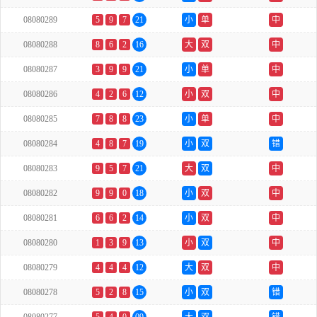
08080289
5
9
7
21
小
单
中
08080288
8
6
2
16
大
双
中
08080287
3
9
9
21
小
单
中
08080286
4
2
6
12
小
双
中
08080285
7
8
8
23
小
单
中
08080284
4
8
7
19
小
双
错
08080283
9
5
7
21
大
双
中
08080282
9
9
0
18
小
双
中
08080281
6
6
2
14
小
双
中
08080280
1
3
9
13
小
双
中
08080279
4
4
4
12
大
双
中
08080278
5
2
8
15
小
双
错