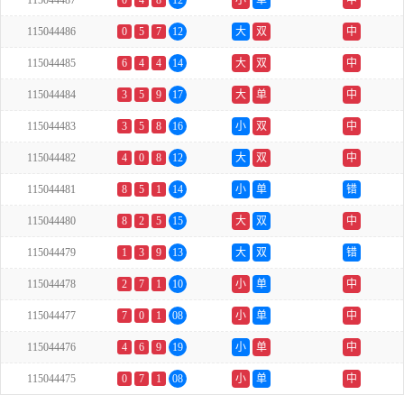
115044487
0
4
8
12
小
单
中
115044486
0
5
7
12
大
双
中
115044485
6
4
4
14
大
双
中
115044484
3
5
9
17
大
单
中
115044483
3
5
8
16
小
双
中
115044482
4
0
8
12
大
双
中
115044481
8
5
1
14
小
单
错
115044480
8
2
5
15
大
双
中
115044479
1
3
9
13
大
双
错
115044478
2
7
1
10
小
单
中
115044477
7
0
1
08
小
单
中
115044476
4
6
9
19
小
单
中
115044475
0
7
1
08
小
单
中